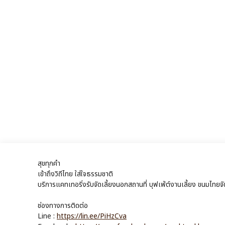
สุขทุกคำ
เข้าถึงวิถีไทย ใส่ใจธรรมชาติ
บริการแคทเทอริ่งรับจัดเลี้ยงนอกสถานที่ บุฟเฟ่ต์งานเลี้ยง ขนมไทย
ช่องทางการติดต่อ
Line :
https://lin.ee/PiHzCva