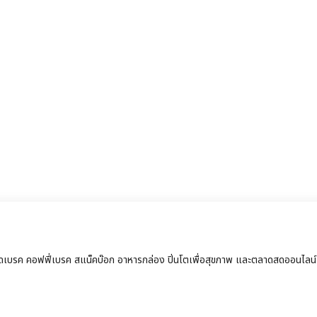
จัดเบรค คอฟฟี่เบรค สแน็คบ๊อก อาหารกล่อง ปิ่นโตเพื่อสุขภาพ และตลาดสดออนไลน์ ด